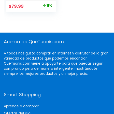
Vacuum, 2L Large
$
79.99
11%
Capacity for
Shedding
Grooming Hair,
Quiet, 5 Pet
Grooming Tools
Acerca de QuéTuanis.com
A todos nos gusta comprar en Internet y disfrutar de la gran
variedad de productos que podemos encontrar.
QuéTuanis.com viene a apoyarte para que puedas seguir
comprando pero de manera inteligente, mostrándote
siempre los mejores productos y al mejor precio.
Smart Shopping
Aprende a comprar
Ofertas del día