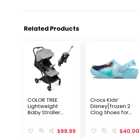
Related Products
COLOR TREE
Crocs Kids’
Lightweight
Disney[frozen 2
Baby Stroller
Clog Shoes for
Foldable
Girls, ice blue, 8
Compact Travel
Toddler
Strollers for
$
99.99
$
40.0
Airplane with