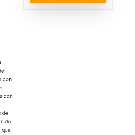
a
del
ne con
n
es con
s de
ón de
s que