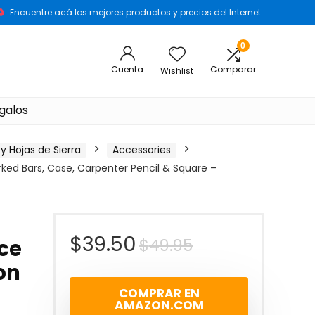
Encuentre acá los mejores productos y precios del Internet
0
Cuenta
Comparar
Wishlist
galos
y Hojas de Sierra
Accessories
rked Bars, Case, Carpenter Pencil & Square –
$
39.50
$
49.95
ce
on
COMPRAR EN
AMAZON.COM