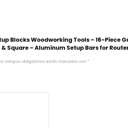
Setup Blocks Woodworking Tools – 16-Piece G
l & Square – Aluminum Setup Bars for Route
os campos obligatorios están marcados con
*