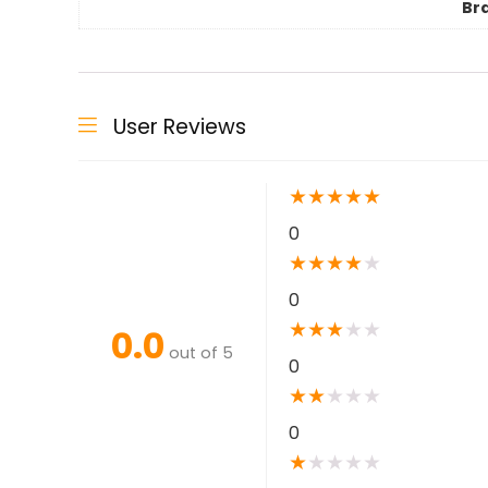
Br
User Reviews
★
★
★
★
★
0
★
★
★
★
★
0
★
★
★
★
★
0.0
out of 5
0
★
★
★
★
★
0
★
★
★
★
★