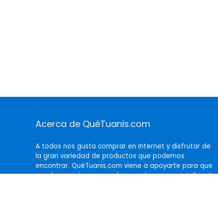
Acerca de QuéTuanis.com
A todos nos gusta comprar en Internet y disfrutar de
la gran variedad de productos que podemos
encontrar. QuéTuanis.com viene a apoyarte para que
puedas seguir comprando pero de manera inteligente,
mostrándote siempre los mejores productos y al
mejor precio.