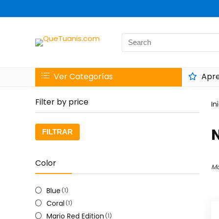
Search
for:
Ver Categorías
Apre
Filter by price
In
Preci
Preci
FILTRAR
míni
máxi
Color
Mo
Blue
(1)
Coral
(1)
Mario Red Edition
(1)