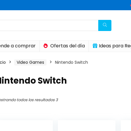
nde a comprar
Ofertas del día
Ideas para Re
icio
Video Games
Nintendo Switch
Nintendo Switch
o
o
mo
mo
strando todos los resultados 3