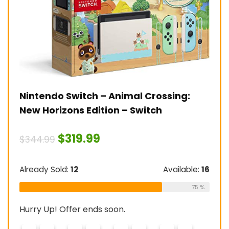
Nintendo Switch – Animal Crossing:
uAt
New Horizons Edition – Switch
Tou
Sca
$
319.99
(JR
$
344.99
$
219
Already Sold:
12
Available:
16
75 %
abel
Alre
Hurry Up! Offer ends soon.