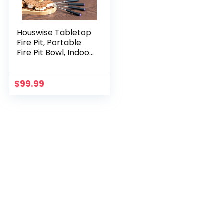
Houswise Tabletop
Fire Pit, Portable
Fire Pit Bowl, Indoor
Smores Maker,
Table Top Firepit,
Outdoor Indoor Fire
$
99.99
Pit Tabletop, Indoor
Fireplace, Mini
Tabletop Fireplace,
Decor
Housewarming
Gifts