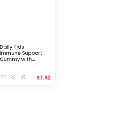
Daily Kids
Immune Support
Gummy with
Vitamin C, Zinc &
Echinacea,
Childrens Immune
$
7.92
Support Vitamin
Gummies, Gluten
Free & Non-GMO
Chewable
Immune Support
for Kids, Vegan,
Berry Flavored –
90 Gummies