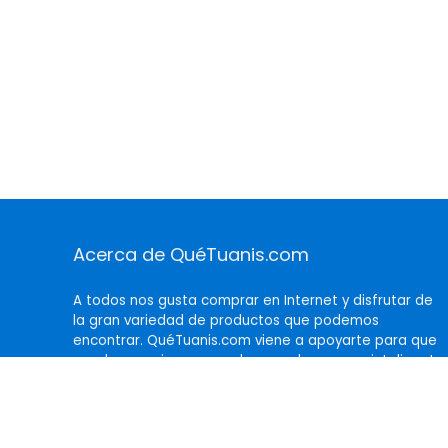
Acerca de QuéTuanis.com
A todos nos gusta comprar en Internet y disfrutar de
la gran variedad de productos que podemos
encontrar. QuéTuanis.com viene a apoyarte para que
puedas seguir comprando pero de manera inteligente,
mostrándote siempre los mejores productos y al
mejor precio.